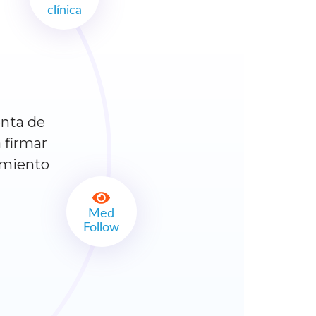
clínica
enta de
 firmar
imiento
Med
Follow