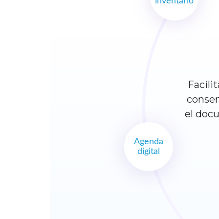
inventario
Facili
consen
el doc
Agenda
digital