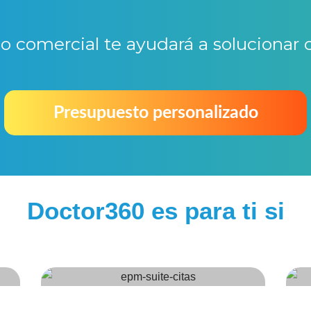
o comercial te ayudará a solucionar 
Presupuesto personalizado
Doctor360 es para ti si