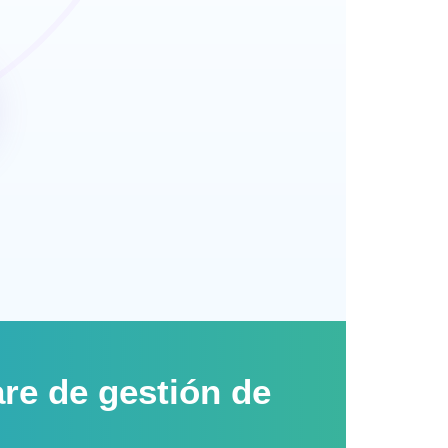
n
are de gestión de